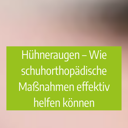
Hühneraugen – Wie
schuhorthopädische
Maßnahmen effektiv
helfen können