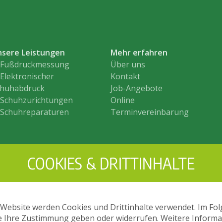
nsere Leistungen
Mehr erfahren
 Fußdruckmessung
Über uns
Elektronischer
Kontakt
chuhabdruck
Job-Angebote
 Schuhzurichtungen
Online
 Schuhreparaturen
Terminvereinbarung
COOKIES & DRITTINHALTE
 Website werden Cookies und Drittinhalte verwendet. Im Fo
e Ihre Zustimmung geben oder widerrufen. Weitere Inform